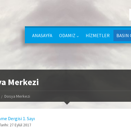
ANASAYFA
ODAMIZ
HİZMETLER
BASIN 
a Merkezi
Dosya Merkezi
me Dergisi 1. Sayı
arihi:
27 Eylül 2017