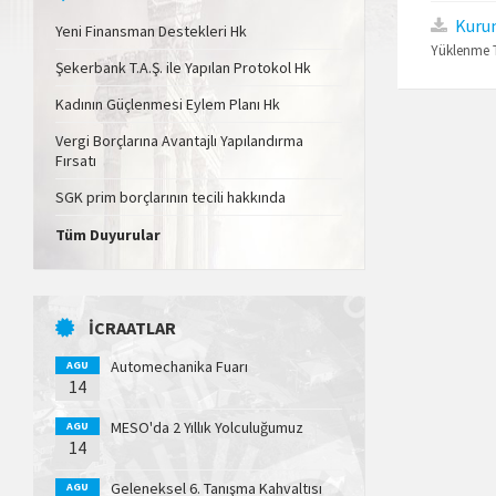
Kuru
Yeni Finansman Destekleri Hk
Yüklenme T
Şekerbank T.A.Ş. ile Yapılan Protokol Hk
Kadının Güçlenmesi Eylem Planı Hk
Vergi Borçlarına Avantajlı Yapılandırma
Fırsatı
SGK prim borçlarının tecili hakkında
Tüm Duyurular
İCRAATLAR
Automechanika Fuarı
AGU
14
MESO'da 2 Yıllık Yolculuğumuz
AGU
14
Geleneksel 6. Tanışma Kahvaltısı
AGU