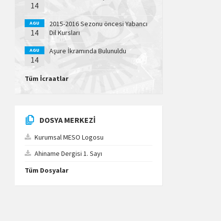
14
2015-2016 Sezonu öncesi Yabancı
AGU
14
Dil Kursları
Aşure İkramında Bulunuldu
AGU
14
Tüm İcraatlar
DOSYA MERKEZI
Kurumsal MESO Logosu
Ahiname Dergisi 1. Sayı
Tüm Dosyalar