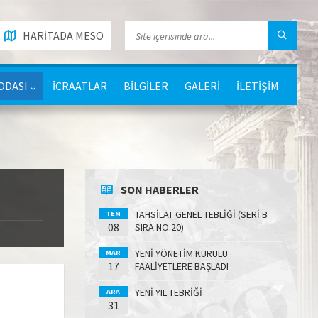
HARİTADA MESO
ODASI
İCRAATLAR
BİLGİLER
GALERİ
İLETİŞİM
SON HABERLER
TAHSİLAT GENEL TEBLİĞİ (SERİ:B
TEM
08
SIRA NO:20)
YENİ YÖNETİM KURULU
MAR
17
FAALİYETLERE BAŞLADI
YENİ YIL TEBRİĞİ
ARA
31