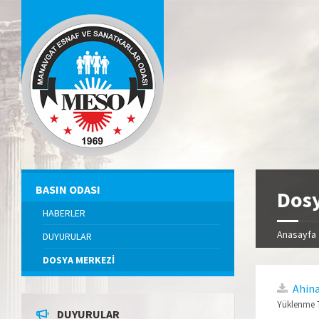
BASIN ODASI
Dosy
HABERLER
Anasayfa
DUYURULAR
DOSYA MERKEZİ
Ahina
Yüklenme T
DUYURULAR