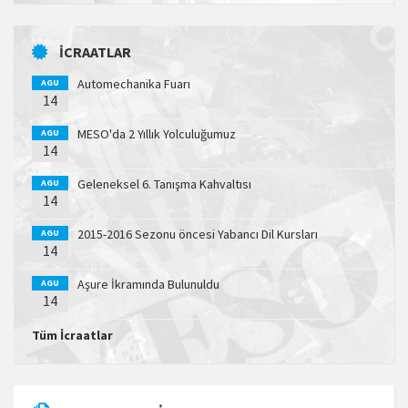
İCRAATLAR
Automechanika Fuarı
AGU
14
MESO'da 2 Yıllık Yolculuğumuz
AGU
14
Geleneksel 6. Tanışma Kahvaltısı
AGU
14
2015-2016 Sezonu öncesi Yabancı Dil Kursları
AGU
14
Aşure İkramında Bulunuldu
AGU
14
Tüm İcraatlar