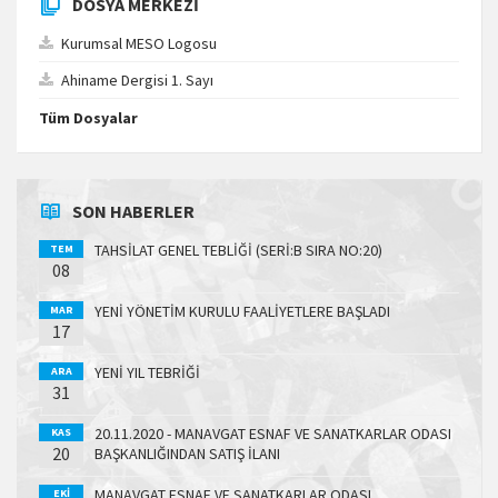
DOSYA MERKEZI
Kurumsal MESO Logosu
Ahiname Dergisi 1. Sayı
Tüm Dosyalar
SON HABERLER
TAHSİLAT GENEL TEBLİĞİ (SERİ:B SIRA NO:20)
TEM
08
YENİ YÖNETİM KURULU FAALİYETLERE BAŞLADI
MAR
17
YENİ YIL TEBRİĞİ
ARA
31
20.11.2020 - MANAVGAT ESNAF VE SANATKARLAR ODASI
KAS
20
BAŞKANLIĞINDAN SATIŞ İLANI
MANAVGAT ESNAF VE SANATKARLAR ODASI
EKI