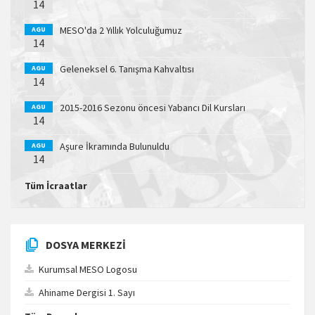
14
MESO'da 2 Yıllık Yolculuğumuz
AGU
14
Geleneksel 6. Tanışma Kahvaltısı
AGU
14
2015-2016 Sezonu öncesi Yabancı Dil Kursları
AGU
14
Aşure İkramında Bulunuldu
AGU
14
Tüm İcraatlar
DOSYA MERKEZI
Kurumsal MESO Logosu
Ahiname Dergisi 1. Sayı