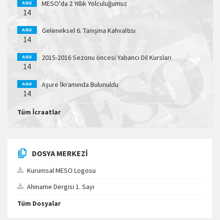
MESO'da 2 Yıllık Yolculuğumuz
AGU
14
Geleneksel 6. Tanışma Kahvaltısı
AGU
14
2015-2016 Sezonu öncesi Yabancı Dil Kursları
AGU
14
Aşure İkramında Bulunuldu
AGU
14
Tüm İcraatlar
DOSYA MERKEZI
Kurumsal MESO Logosu
Ahiname Dergisi 1. Sayı
Tüm Dosyalar