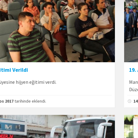
itimi Verildi
19.
yesine hijyen eğitimi verdi.
Man
Düz
os 2017
tarihinde eklendi.
14