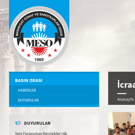
BASIN ODASI
İcra
HABERLER
Anasayfa
DUYURULAR
DUYURULAR
Yeni Finansman Destekleri Hk