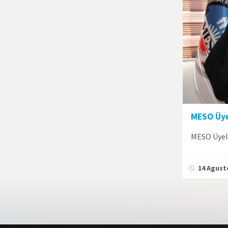
MESO Üye
MESO Üyele
14 Agust