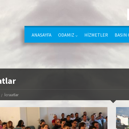
ANASAYFA
ODAMIZ
HİZMETLER
BASIN 
atlar
İcraatlar