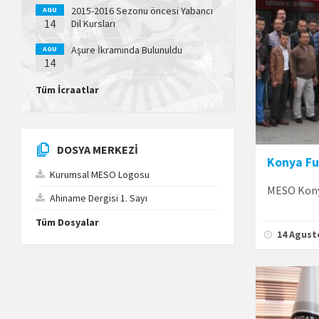
2015-2016 Sezonu öncesi Yabancı
AGU
14
Dil Kursları
Aşure İkramında Bulunuldu
AGU
14
Tüm İcraatlar
DOSYA MERKEZI
Konya Fu
Kurumsal MESO Logosu
MESO Konya
Ahiname Dergisi 1. Sayı
Tüm Dosyalar
14 Agust