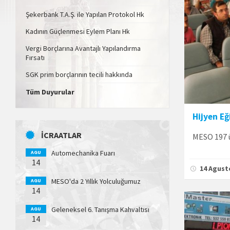
Şekerbank T.A.Ş. ile Yapılan Protokol Hk
Kadının Güçlenmesi Eylem Planı Hk
Vergi Borçlarına Avantajlı Yapılandırma
Fırsatı
SGK prim borçlarının tecili hakkında
Tüm Duyurular
Hijyen Eğ
İCRAATLAR
MESO 197 ü
Automechanika Fuarı
AGU
14
14 Agust
MESO'da 2 Yıllık Yolculuğumuz
AGU
14
Geleneksel 6. Tanışma Kahvaltısı
AGU
14