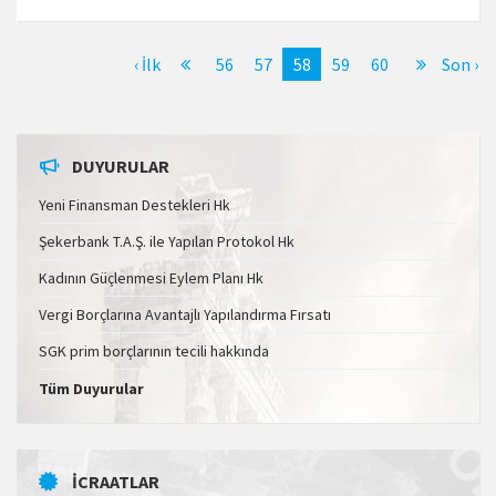
‹ İlk
56
57
58
59
60
Son ›
DUYURULAR
Yeni Finansman Destekleri Hk
Şekerbank T.A.Ş. ile Yapılan Protokol Hk
Kadının Güçlenmesi Eylem Planı Hk
Vergi Borçlarına Avantajlı Yapılandırma Fırsatı
SGK prim borçlarının tecili hakkında
Tüm Duyurular
İCRAATLAR