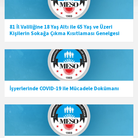
81 İl Valiliğine 18 Yaş Altı ile 65 Yaş ve Üzeri
Kişilerin Sokağa Çıkma Kısıtlaması Genelgesi
İşyerlerinde COVID-19 ile Mücadele Dokümanı