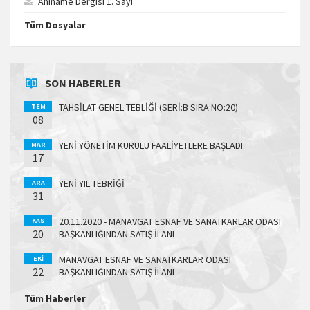
Ahiname Dergisi 1. Sayı
Tüm Dosyalar
SON HABERLER
TAHSİLAT GENEL TEBLİĞİ (SERİ:B SIRA NO:20)
TEM
08
YENİ YÖNETİM KURULU FAALİYETLERE BAŞLADI
MAR
17
YENİ YIL TEBRİĞİ
ARA
31
20.11.2020 - MANAVGAT ESNAF VE SANATKARLAR ODASI
KAS
20
BAŞKANLIĞINDAN SATIŞ İLANI
MANAVGAT ESNAF VE SANATKARLAR ODASI
EKI
22
BAŞKANLIĞINDAN SATIŞ İLANI
Tüm Haberler