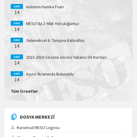
Automechanika Fuarı
AGU
14
MESO'da 2 Yıllık Yolculuğumuz
AGU
14
Geleneksel 6. Tanışma Kahvaltısı
AGU
14
2015-2016 Sezonu öncesi Yabancı Dil Kursları
AGU
14
Aşure İkramında Bulunuldu
AGU
14
Tüm İcraatlar
DOSYA MERKEZI
Kurumsal MESO Logosu