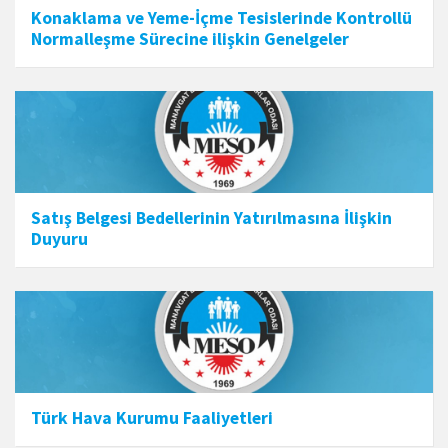
Konaklama ve Yeme-İçme Tesislerinde Kontrollü
Normalleşme Sürecine ilişkin Genelgeler
Satış Belgesi Bedellerinin Yatırılmasına İlişkin
Duyuru
Türk Hava Kurumu Faaliyetleri