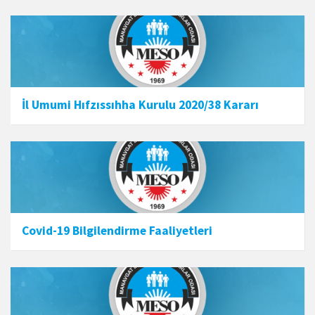
İl Umumi Hıfzıssıhha Kurulu 2020/38 Kararı
Covid-19 Bilgilendirme Faaliyetleri