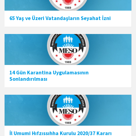
65 Yaş ve Üzeri Vatandaşların Seyahat İzni
14 Gün Karantina Uygulamasının
Sonlandırılması
İl Umumi Hıfzıssıhha Kurulu 2020/37 Kararı