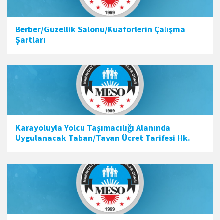
Berber/Güzellik Salonu/Kuaförlerin Çalışma
Şartları
Karayoluyla Yolcu Taşımacılığı Alanında
Uygulanacak Taban/Tavan Ücret Tarifesi Hk.