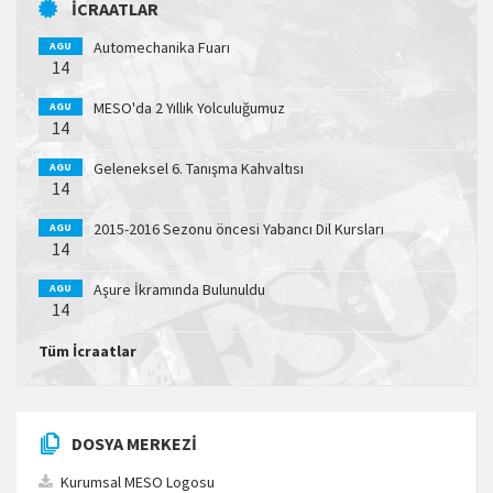
İCRAATLAR
Automechanika Fuarı
AGU
14
MESO'da 2 Yıllık Yolculuğumuz
AGU
14
Geleneksel 6. Tanışma Kahvaltısı
AGU
14
2015-2016 Sezonu öncesi Yabancı Dil Kursları
AGU
14
Aşure İkramında Bulunuldu
AGU
14
Tüm İcraatlar
DOSYA MERKEZI
Kurumsal MESO Logosu