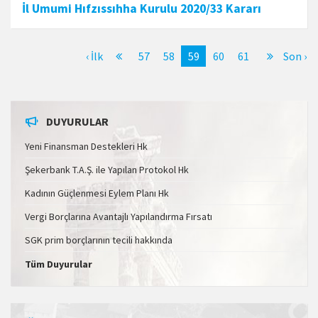
İl Umumi Hıfzıssıhha Kurulu 2020/33 Kararı
‹ İlk
57
58
59
60
61
Son ›
DUYURULAR
Yeni Finansman Destekleri Hk
Şekerbank T.A.Ş. ile Yapılan Protokol Hk
Kadının Güçlenmesi Eylem Planı Hk
Vergi Borçlarına Avantajlı Yapılandırma Fırsatı
SGK prim borçlarının tecili hakkında
Tüm Duyurular