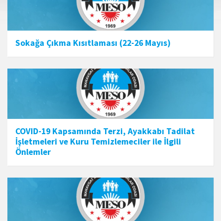
Sokağa Çıkma Kısıtlaması (22-26 Mayıs)
COVID-19 Kapsamında Terzi, Ayakkabı Tadilat
İşletmeleri ve Kuru Temizlemeciler ile İlgili
Önlemler