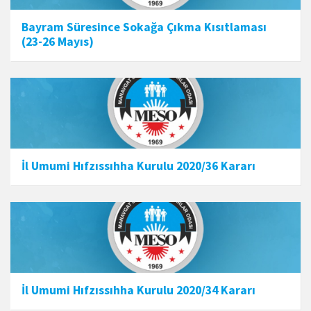
Bayram Süresince Sokağa Çıkma Kısıtlaması
(23-26 Mayıs)
İl Umumi Hıfzıssıhha Kurulu 2020/36 Kararı
İl Umumi Hıfzıssıhha Kurulu 2020/34 Kararı