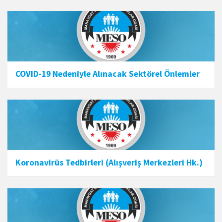
COVID-19 Nedeniyle Alınacak Sektörel Önlemler
Koronavirüs Tedbirleri (Alışveriş Merkezleri Hk.)