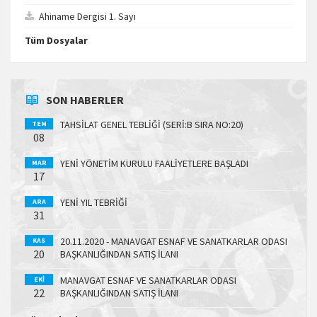
Ahiname Dergisi 1. Sayı
Tüm Dosyalar
SON HABERLER
TAHSİLAT GENEL TEBLİĞİ (SERİ:B SIRA NO:20)
TEM
08
YENİ YÖNETİM KURULU FAALİYETLERE BAŞLADI
MAR
17
YENİ YIL TEBRİĞİ
ARA
31
20.11.2020 - MANAVGAT ESNAF VE SANATKARLAR ODASI
KAS
20
BAŞKANLIĞINDAN SATIŞ İLANI
MANAVGAT ESNAF VE SANATKARLAR ODASI
EKI
22
BAŞKANLIĞINDAN SATIŞ İLANI